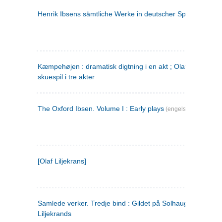
Henrik Ibsens sämtliche Werke in deutscher Sprache. 2
(ty
Kæmpehøjen : dramatisk digtning i en akt ; Olaf Liljekrans 
skuespil i tre akter
The Oxford Ibsen. Volume I : Early plays
(engelsk)
[Olaf Liljekrans]
Samlede verker. Tredje bind : Gildet på Solhaug ; Olaf
Liljekrands