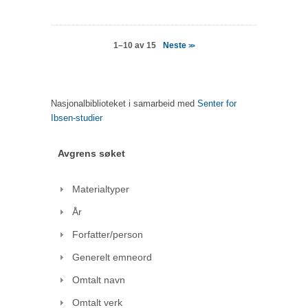
Neste
1–10 av 15
>>
Nasjonalbiblioteket i samarbeid med
Senter for
Ibsen-studier
Avgrens søket
Materialtyper
År
Forfatter/person
Generelt emneord
Omtalt navn
Omtalt verk