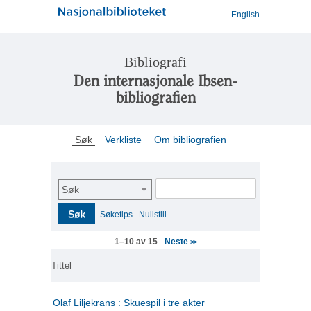
English
Bibliografi
Den internasjonale Ibsen-
bibliografien
Søk
Verkliste
Om bibliografien
Søk
Søk
Søketips
Nullstill
Neste
1–10 av 15
>>
Tittel
Olaf Liljekrans : Skuespil i tre akter