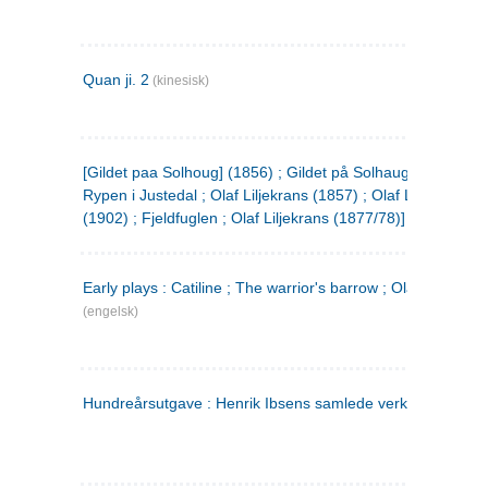
Quan ji. 2
(kinesisk)
[Gildet paa Solhoug] (1856) ; Gildet på Solhaug (1883) ;
Rypen i Justedal ; Olaf Liljekrans (1857) ; Olaf Liljekrans
(1902) ; Fjeldfuglen ; Olaf Liljekrans (1877/78)]
Early plays : Catiline ; The warrior's barrow ; Olaf Liljekran
(engelsk)
Hundreårsutgave : Henrik Ibsens samlede verker. 3