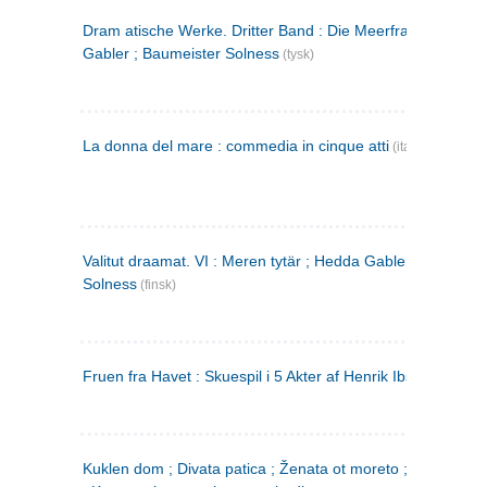
Dram atische Werke. Dritter Band : Die Meerfrau ; Hedda
Gabler ; Baumeister Solness
(tysk)
La donna del mare : commedia in cinque atti
(italiensk)
Valitut draamat. VI : Meren tytär ; Hedda Gabler ; Rakentaj
Solness
(finsk)
Fruen fra Havet : Skuespil i 5 Akter af Henrik Ibsen
Kuklen dom ; Divata patica ; Ženata ot moreto ; Malkijat Ejo