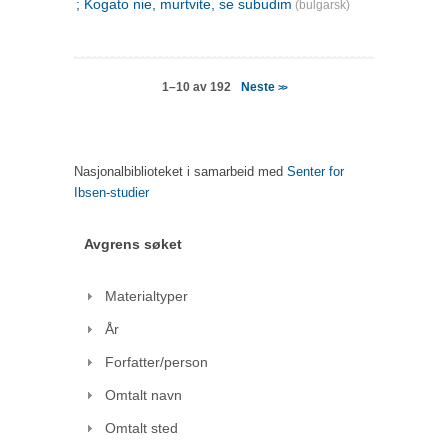
; Kogato nie, murtvite, se subudim
(bulgarsk)
Neste
1–10 av 192
>>
Nasjonalbiblioteket i samarbeid med
Senter for
Ibsen-studier
Avgrens søket
Materialtyper
År
Forfatter/person
Omtalt navn
Omtalt sted