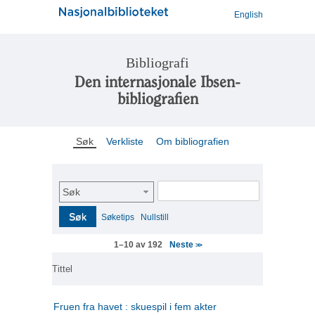
English
Bibliografi
Den internasjonale Ibsen-
bibliografien
Søk
Verkliste
Om bibliografien
Søk
Søk
Søketips
Nullstill
Neste
1–10 av 192
>>
Tittel
Fruen fra havet : skuespil i fem akter