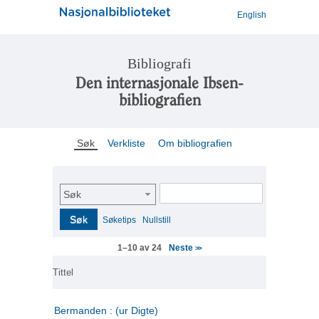
English
Bibliografi
Den internasjonale Ibsen-
bibliografien
Søk
Verkliste
Om bibliografien
Søk
Søk
Søketips
Nullstill
Neste
1–10 av 24
>>
Tittel
Bermanden : (ur Digte)