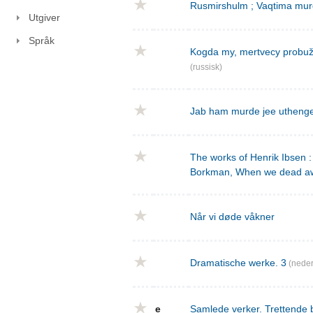
Rusmirshulm ; Vaqtima mur
Utgiver
Språk
Kogda my, mertvecy probužd
(russisk)
Jab ham murde jee utheng
The works of Henrik Ibsen : 
Borkman, When we dead a
Når vi døde våkner
Dramatische werke. 3
(neder
e
Samlede verker. Trettende 