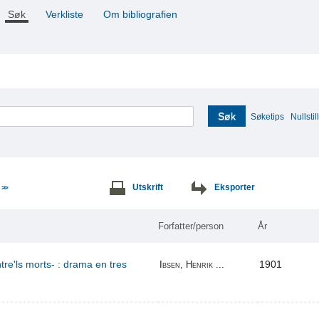
Søk
Verkliste
Om bibliografien
Søk
Søketips
Nullstill
e
Utskrift
Eksporter
>>
Forfatter/person
År
re'ls morts- : drama en tres
1901
Ibsen, Henrik ...