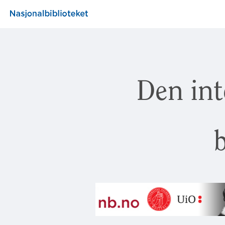
Den int
b