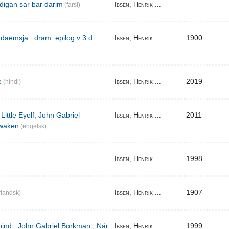
digan sar bar darim
Ibsen, Henrik ...
(farsi)
aemsja : dram. epilog v 3 d
1900
Ibsen, Henrik ...
e
2019
Ibsen, Henrik ...
(hindi)
Little Eyolf, John Gabriel
2011
Ibsen, Henrik ...
waken
(engelsk)
1998
Ibsen, Henrik ...
1907
Ibsen, Henrik ...
landsk)
bind : John Gabriel Borkman ; Når
1999
Ibsen, Henrik ...