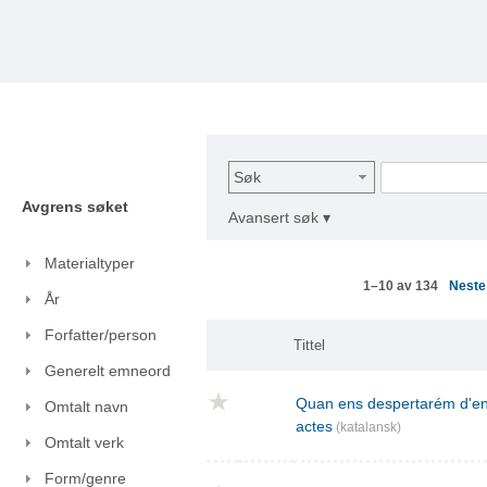
Søk
Avgrens søket
Avansert søk ▾
Materialtyper
Nest
1–10 av 134
År
Forfatter/person
Tittel
Generelt emneord
Quan ens despertarém d'ent
Omtalt navn
actes
(katalansk)
Omtalt verk
Form/genre