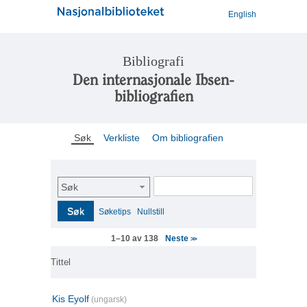
English
Bibliografi
Den internasjonale Ibsen-
bibliografien
Søk
Verkliste
Om bibliografien
Søk
Søk
Søketips
Nullstill
Neste
1–10 av 138
>>
Tittel
Kis Eyolf
(ungarsk)