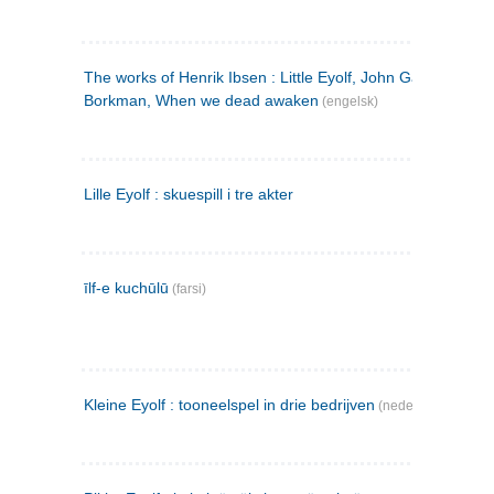
The works of Henrik Ibsen : Little Eyolf, John Gabriel
Borkman, When we dead awaken
(engelsk)
Lille Eyolf : skuespill i tre akter
īlf-e kuchūlū
(farsi)
Kleine Eyolf : tooneelspel in drie bedrijven
(nederlandsk)