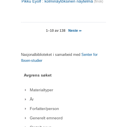
Pikku Eyolf : kolminäytöksinen näytelmä
(finsk)
Neste
1–10 av 138
>>
Nasjonalbiblioteket i samarbeid med
Senter for
Ibsen-studier
Avgrens søket
Materialtyper
År
Forfatter/person
Generelt emneord