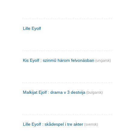
Lille Eyolf
Kis Eyolf : szinmű három felvonásban
(ungarsk)
Malkijat Ejolf : drama v 3 destvija
(bulgarsk)
Lille Eyolf : skådespel i tre akter
(svensk)