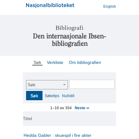
English
Bibliografi
Den internasjonale Ibsen-
bibliografien
Søk
Verkliste
Om bibliografien
Søk
Søk
Søketips
Nullstill
Neste
1–10 av 354
>>
Tittel
Hedda Gabler : skuespil i fire akter