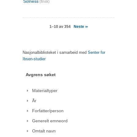
Solness
(finsk)
Neste
1–10 av 354
>>
Nasjonalbiblioteket i samarbeid med
Senter for
Ibsen-studier
Avgrens søket
Materialtyper
År
Forfatter/person
Generelt emneord
Omtalt navn