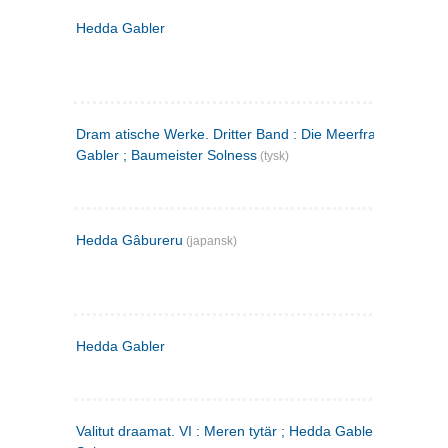
Hedda Gabler
Dram atische Werke. Dritter Band : Die Meerfrau ; Hedda
Gabler ; Baumeister Solness
(tysk)
Hedda Gâbureru
(japansk)
Hedda Gabler
Valitut draamat. VI : Meren tytär ; Hedda Gabler ; Rakentaj