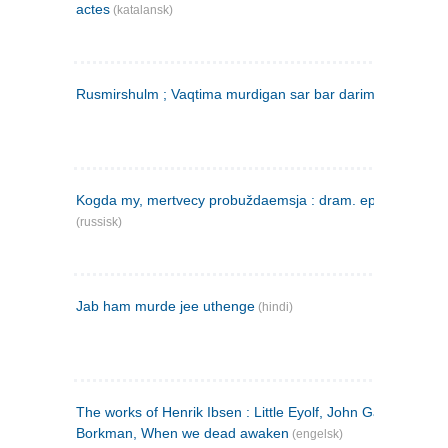
actes
(katalansk)
Rusmirshulm ; Vaqtima murdigan sar bar darim
(farsi)
Kogda my, mertvecy probuždaemsja : dram. epilog v 3 d
(russisk)
Jab ham murde jee uthenge
(hindi)
The works of Henrik Ibsen : Little Eyolf, John Gabriel
Borkman, When we dead awaken
(engelsk)