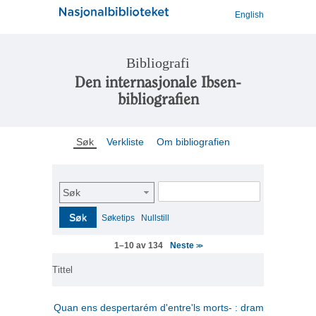
English
Bibliografi
Den internasjonale Ibsen-
bibliografien
Søk
Verkliste
Om bibliografien
Søk
Søk
Søketips
Nullstill
Neste
1–10 av 134
>>
Tittel
Quan ens despertarém d'entre'ls morts- : drama en tres