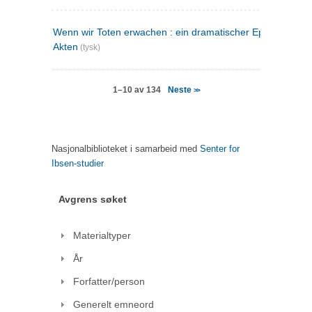
Wenn wir Toten erwachen : ein dramatischer Epilog in drei
Akten
(tysk)
Neste
1–10 av 134
>>
Nasjonalbiblioteket i samarbeid med
Senter for
Ibsen-studier
Avgrens søket
Materialtyper
År
Forfatter/person
Generelt emneord