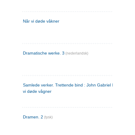
Når vi døde våkner
Dramatische werke. 3
(nederlandsk)
Samlede verker. Trettende bind : John Gabriel Borkman ; 
vi døde vågner
Dramen. 2
(tysk)