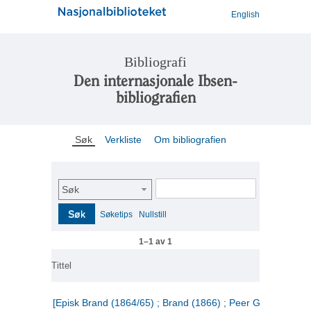
English
Bibliografi
Den internasjonale Ibsen-
bibliografien
Søk
Verkliste
Om bibliografien
Søk
Søk
Søketips
Nullstill
1–1 av 1
Tittel
[Episk Brand (1864/65) ; Brand (1866) ; Peer Gynt (1867)]