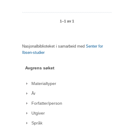
1–1 av 1
Nasjonalbiblioteket i samarbeid med
Senter for
Ibsen-studier
Avgrens søket
Materialtyper
År
Forfatter/person
Utgiver
Språk