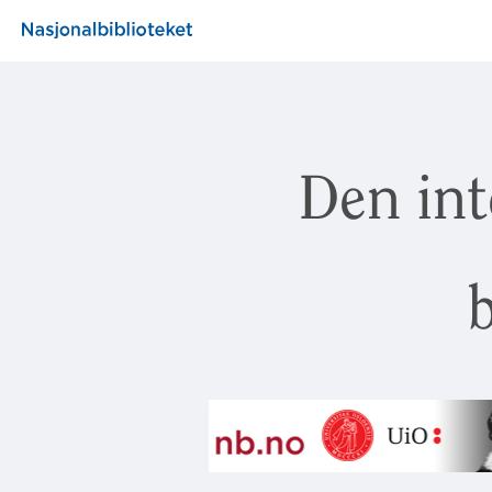
Den int
b