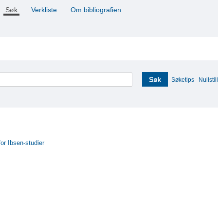
Søk
Verkliste
Om bibliografien
Søk
Søketips
Nullstill
for Ibsen-studier