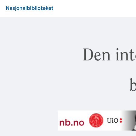
Den int
b