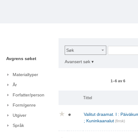
Søk
Avgrens søket
Avansert søk ▾
Materialtyper
1–6 av 6
År
Forfatter/person
Tittel
Form/genre
e
Valitut draamat. I : Päivä
Utgiver
; Kuninkaanalut
(finsk)
Språk