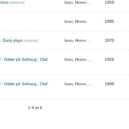
primo
1959
Ibsen, Henrik ...
(italiensk)
1995
Ibsen, Henrik
: Early plays
1970
Ibsen, Henrik ...
(engelsk)
 : Gildet på Solhaug ; Olaf
1929
Ibsen, Henrik ...
 : Gildet på Solhaug ; Olaf
1999
Ibsen, Henrik ...
1–6 av 6