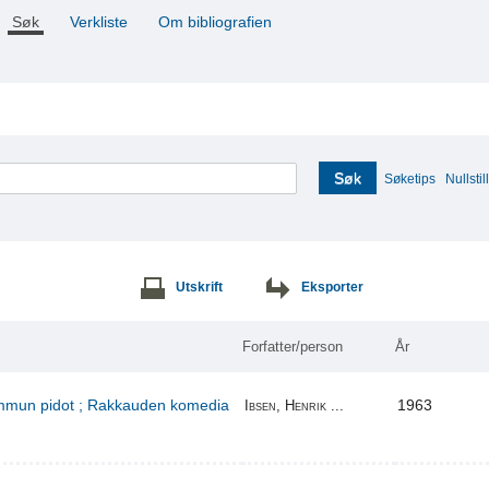
Søk
Verkliste
Om bibliografien
Søk
Søketips
Nullstill
Utskrift
Eksporter
Forfatter/person
År
kummun pidot ; Rakkauden komedia
1963
Ibsen, Henrik ...