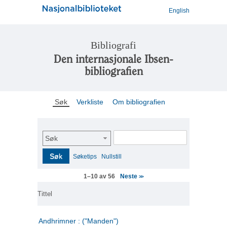
English
Bibliografi
Den internasjonale Ibsen-
bibliografien
Søk
Verkliste
Om bibliografien
Søk
Søk
Søketips
Nullstill
Neste
1–10 av 56
>>
Tittel
Andhrimner : ("Manden")