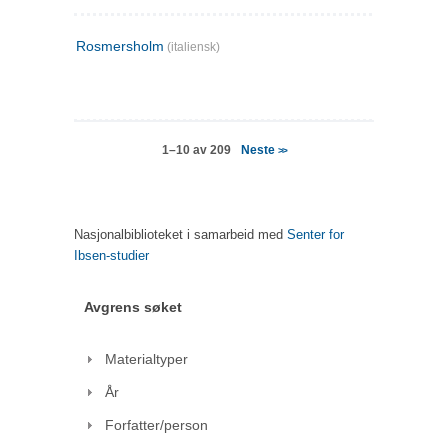
Rosmersholm
(italiensk)
Neste
1–10 av 209
>>
Nasjonalbiblioteket i samarbeid med
Senter for
Ibsen-studier
Avgrens søket
Materialtyper
År
Forfatter/person