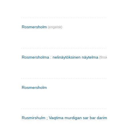
Rosmersholm
(engelsk)
Rosmersholma : nelinäytöksinen näytelma
(finsk)
Rosmersholm
Rusmirshulm ; Vaqtima murdigan sar bar darim
(farsi)