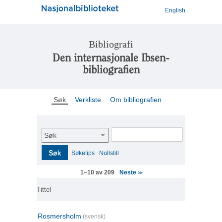
English
Bibliografi
Den internasjonale Ibsen-
bibliografien
Søk
Verkliste
Om bibliografien
Søk
Søk
Søketips
Nullstill
Neste
1–10 av 209
>>
Tittel
Rosmersholm
(svensk)