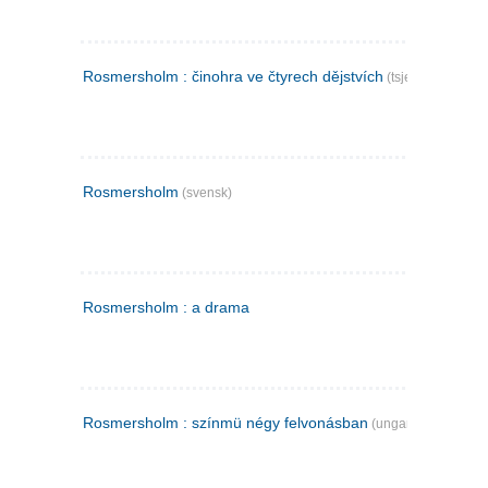
Rosmersholm : činohra ve čtyrech dějstvích
(tsjekkisk)
Rosmersholm
(svensk)
Rosmersholm : a drama
Rosmersholm : színmü négy felvonásban
(ungarsk)