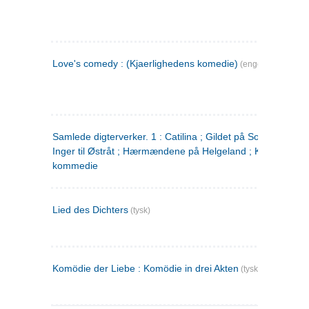
Love's comedy : (Kjaerlighedens komedie)
(engelsk)
Samlede digterverker. 1 : Catilina ; Gildet på Solhaug ; Fru
Inger til Østråt ; Hærmændene på Helgeland ; Kjærlighede
kommedie
Lied des Dichters
(tysk)
Komödie der Liebe : Komödie in drei Akten
(tysk)