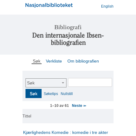
English
Bibliografi
Den internasjonale Ibsen-
bibliografien
Søk
Verkliste
Om bibliografien
Søk
Søk
Søketips
Nullstill
Neste
1–10 av 61
>>
Tittel
Kjærlighedens Komedie : komedie i tre akter