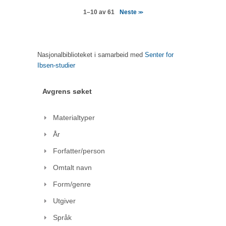
Neste
1–10 av 61
>>
Nasjonalbiblioteket i samarbeid med
Senter for
Ibsen-studier
Avgrens søket
Materialtyper
År
Forfatter/person
Omtalt navn
Form/genre
Utgiver
Språk