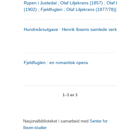
Rypen i Justedal ; Olaf Liljekrans (1857) ; Olaf Liljekrans
(1902) ; Fjeldfuglen ; Olaf Liljekrans (1877/78)]
Hundreårsutgave : Henrik Ibsens samlede verker. 3
Fjeldfuglen : en romantisk opera
1–3 av 3
Nasjonalbiblioteket i samarbeid med
Senter for
Ibsen-studier