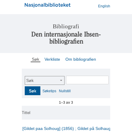
English
Bibliografi
Den internasjonale Ibsen-
bibliografien
Søk
Verkliste
Om bibliografien
Søk
Søk
Søketips
Nullstill
1–3 av 3
Tittel
[Gildet paa Solhoug] (1856) ; Gildet på Solhaug (1883) ;