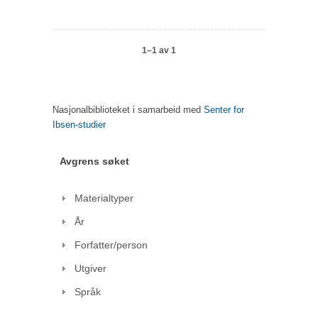
1–1 av 1
Nasjonalbiblioteket i samarbeid med
Senter for
Ibsen-studier
Avgrens søket
Materialtyper
År
Forfatter/person
Utgiver
Språk