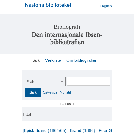
English
Bibliografi
Den internasjonale Ibsen-
bibliografien
Søk
Verkliste
Om bibliografien
Søk
Søk
Søketips
Nullstill
1–1 av 1
Tittel
[Episk Brand (1864/65) ; Brand (1866) ; Peer Gynt (1867)]