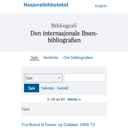
English
Bibliografi
Den internasjonale Ibsen-
bibliografien
Søk
Verkliste
Om bibliografien
Søk
Søk
Søketips
Nullstill
Neste
1–10 av 83
>>
Tittel
Fra Brand til Keiser og Galilæer 1866-73