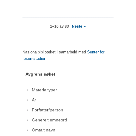
Neste
1–10 av 83
>>
Nasjonalbiblioteket i samarbeid med
Senter for
Ibsen-studier
Avgrens søket
Materialtyper
År
Forfatter/person
Generelt emneord
Omtalt navn