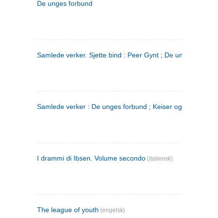
De unges forbund
Samlede verker. Sjette bind : Peer Gynt ; De unges Forbu
Samlede verker : De unges forbund ; Keiser og Galilæer. 3
I drammi di Ibsen. Volume secondo
(italiensk)
The league of youth
(engelsk)