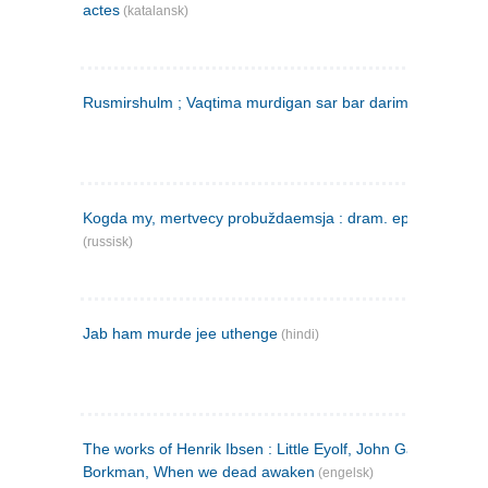
actes
(katalansk)
Rusmirshulm ; Vaqtima murdigan sar bar darim
(farsi)
Kogda my, mertvecy probuždaemsja : dram. epilog v 3 d
(russisk)
Jab ham murde jee uthenge
(hindi)
The works of Henrik Ibsen : Little Eyolf, John Gabriel
Borkman, When we dead awaken
(engelsk)