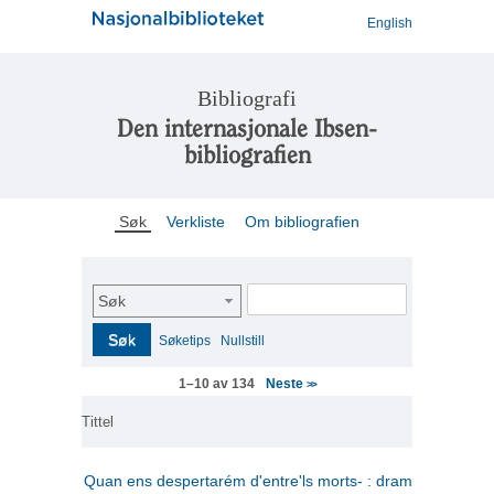
English
Bibliografi
Den internasjonale Ibsen-
bibliografien
Søk
Verkliste
Om bibliografien
Søk
Søk
Søketips
Nullstill
Neste
1–10 av 134
>>
Tittel
Quan ens despertarém d'entre'ls morts- : drama en tres