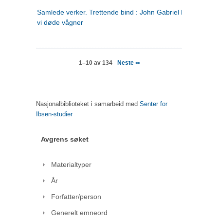
Samlede verker. Trettende bind : John Gabriel Borkman ; 
vi døde vågner
Neste
1–10 av 134
>>
Nasjonalbiblioteket i samarbeid med
Senter for
Ibsen-studier
Avgrens søket
Materialtyper
År
Forfatter/person
Generelt emneord