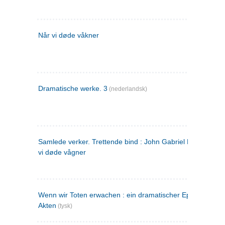
Når vi døde våkner
Dramatische werke. 3
(nederlandsk)
Samlede verker. Trettende bind : John Gabriel Borkman ; 
vi døde vågner
Wenn wir Toten erwachen : ein dramatischer Epilog in drei
Akten
(tysk)