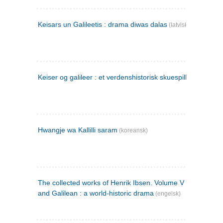
Keisars un Galileetis : drama diwas dalas
(latvisk)
Keiser og galileer : et verdenshistorisk skuespill (1873)
Hwangje wa Kallilli saram
(koreansk)
The collected works of Henrik Ibsen. Volume V : Emperor
and Galilean : a world-historic drama
(engelsk)