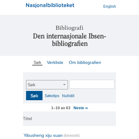
English
Bibliografi
Den internasjonale Ibsen-
bibliografien
Søk
Verkliste
Om bibliografien
Søk
Søk
Søketips
Nullstill
Neste
1–10 av 63
>>
Tittel
Yibusheng xiju xuan
(kinesisk)