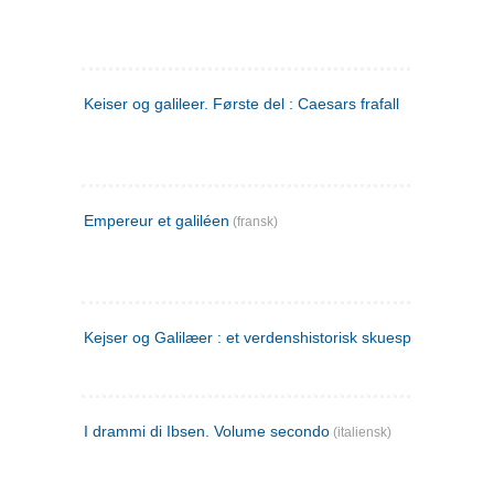
Keiser og galileer. Første del : Caesars frafall
Empereur et galiléen
(fransk)
Kejser og Galilæer : et verdenshistorisk skuespil
I drammi di Ibsen. Volume secondo
(italiensk)