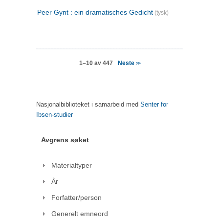
Peer Gynt : ein dramatisches Gedicht
(tysk)
Neste
1–10 av 447
>>
Nasjonalbiblioteket i samarbeid med
Senter for
Ibsen-studier
Avgrens søket
Materialtyper
År
Forfatter/person
Generelt emneord