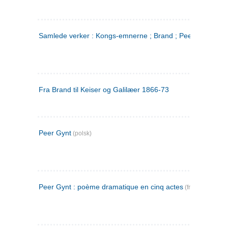
Samlede verker : Kongs-emnerne ; Brand ; Peer Gynt. 2
Fra Brand til Keiser og Galilæer 1866-73
Peer Gynt
(polsk)
Peer Gynt : poème dramatique en cinq actes
(fransk)