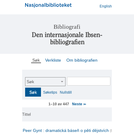
English
Bibliografi
Den internasjonale Ibsen-
bibliografien
Søk
Verkliste
Om bibliografien
Søk
Søk
Søketips
Nullstill
Neste
1–10 av 447
>>
Tittel
Peer Gynt : dramatická báseň o pěti dějstvích
(tsjekkisk)