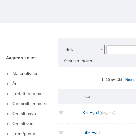
Søk
Avgrens søket
Avansert søk ▾
Materialtyper
Nest
1–10 av 138
År
Forfatter/person
Tittel
Generelt emneord
Kis Eyolf
(ungarsk)
Omtalt navn
Omtalt verk
Lille Eyolf
Form/genre