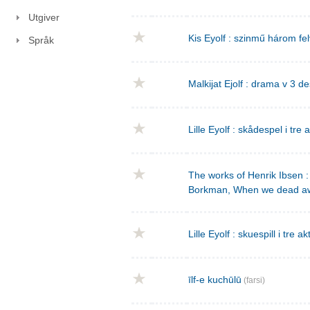
Utgiver
Kis Eyolf : szinmű három f
Språk
Malkijat Ejolf : drama v 3 de
Lille Eyolf : skådespel i tre 
The works of Henrik Ibsen : 
Borkman, When we dead a
Lille Eyolf : skuespill i tre ak
īlf-e kuchūlū
(farsi)