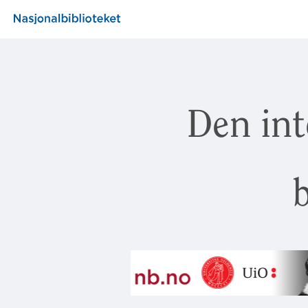
Den int
b