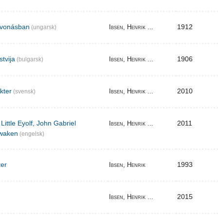
elvonásban
1912
Ibsen, Henrik ...
(ungarsk)
stvija
1906
Ibsen, Henrik ...
(bulgarsk)
akter
2010
Ibsen, Henrik ...
(svensk)
Little Eyolf, John Gabriel
2011
Ibsen, Henrik ...
waken
(engelsk)
ter
1993
Ibsen, Henrik
2015
Ibsen, Henrik ...