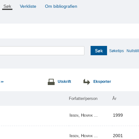
Søk
Verkliste
Om bibliografien
Søk
Søketips
Nullstill
e
Utskrift
Eksporter
>>
Forfatter/person
År
1999
Ibsen, Henrik ...
2001
Ibsen, Henrik ...