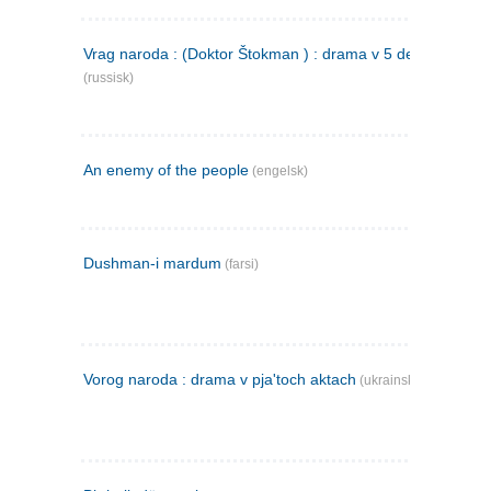
Vrag naroda : (Doktor Štokman ) : drama v 5 dejstvijach
(russisk)
An enemy of the people
(engelsk)
Dushman-i mardum
(farsi)
Vorog naroda : drama v pja'toch aktach
(ukrainsk)