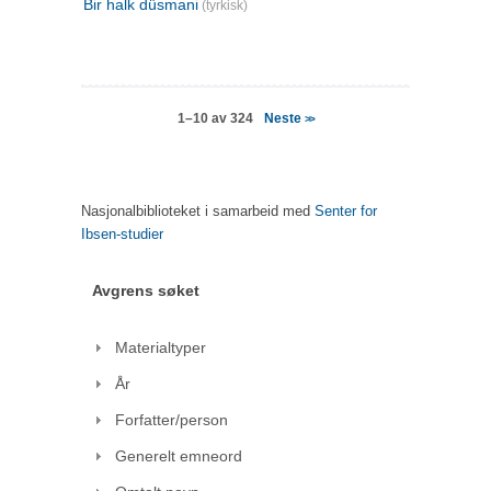
Bir halk düsmani
(tyrkisk)
Neste
1–10 av 324
>>
Nasjonalbiblioteket i samarbeid med
Senter for
Ibsen-studier
Avgrens søket
Materialtyper
År
Forfatter/person
Generelt emneord