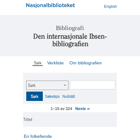
English
Bibliografi
Den internasjonale Ibsen-
bibliografien
Søk
Verkliste
Om bibliografien
Søk
Søk
Søketips
Nullstill
Neste
1–10 av 324
>>
Tittel
En folkefiende