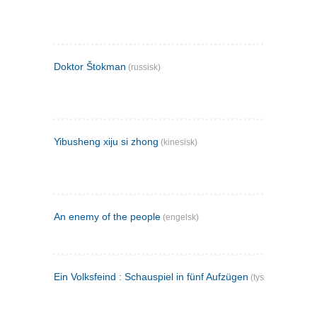
Doktor Štokman
(russisk)
Yibusheng xiju si zhong
(kinesisk)
An enemy of the people
(engelsk)
Ein Volksfeind : Schauspiel in fünf Aufzügen
(tysk)