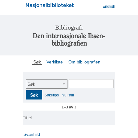
English
Bibliografi
Den internasjonale Ibsen-
bibliografien
Søk
Verkliste
Om bibliografien
Søk
Søk
Søketips
Nullstill
1–3 av 3
Tittel
Svanhild