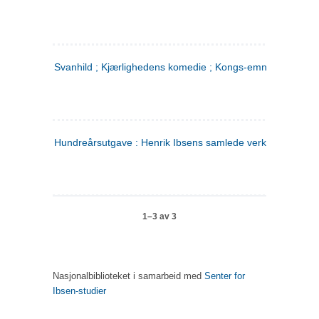
Svanhild ; Kjærlighedens komedie ; Kongs-emnerne
Hundreårsutgave : Henrik Ibsens samlede verker. 4
1–3 av 3
Nasjonalbiblioteket i samarbeid med
Senter for
Ibsen-studier