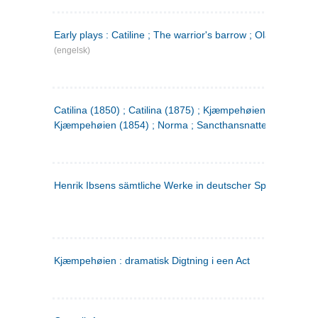
Early plays : Catiline ; The warrior's barrow ; Olaf Liljekran
(engelsk)
Catilina (1850) ; Catilina (1875) ; Kjæmpehøien (1850) ;
Kjæmpehøien (1854) ; Norma ; Sancthansnatten
Henrik Ibsens sämtliche Werke in deutscher Sprache. 2
(ty
Kjæmpehøien : dramatisk Digtning i een Act