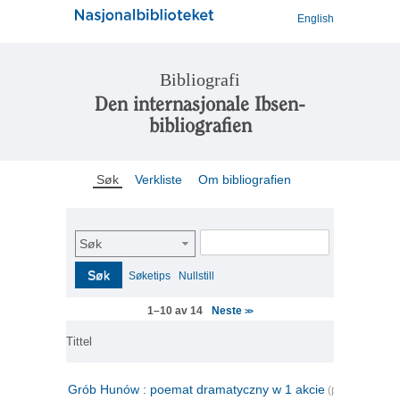
English
Bibliografi
Den internasjonale Ibsen-
bibliografien
Søk
Verkliste
Om bibliografien
Søk
Søk
Søketips
Nullstill
Neste
1–10 av 14
>>
Tittel
Grób Hunów : poemat dramatyczny w 1 akcie
(polsk)