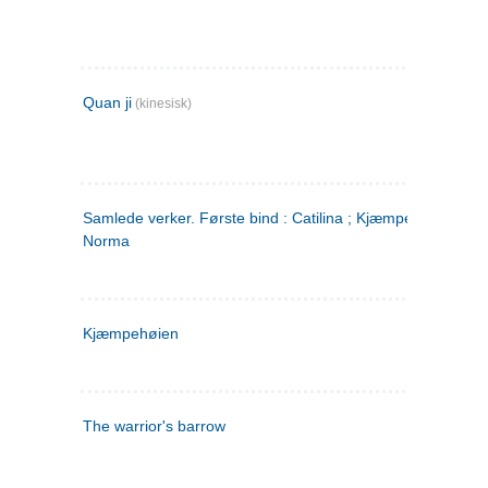
Quan ji
(kinesisk)
Samlede verker. Første bind : Catilina ; Kjæmpehøien ;
Norma
Kjæmpehøien
The warrior's barrow