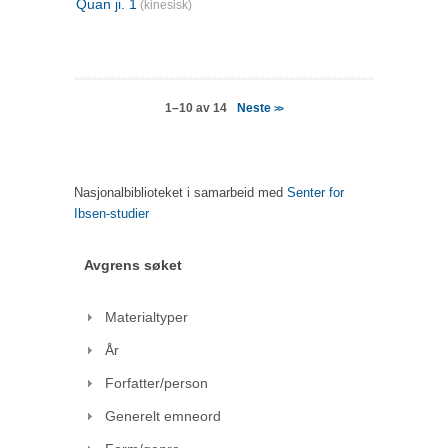
Quan ji. 1
(kinesisk)
Neste
1–10 av 14
>>
Nasjonalbiblioteket i samarbeid med
Senter for
Ibsen-studier
Avgrens søket
Materialtyper
År
Forfatter/person
Generelt emneord