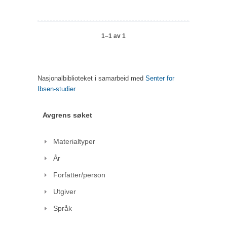
1–1 av 1
Nasjonalbiblioteket i samarbeid med
Senter for
Ibsen-studier
Avgrens søket
Materialtyper
År
Forfatter/person
Utgiver
Språk