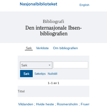
English
Bibliografi
Den internasjonale Ibsen-
bibliografien
Søk
Verkliste
Om bibliografien
Søk
Søk
Søketips
Nullstill
1–1 av 1
Tittel
Vildanden ; Hvide heste ; Rosmersholm ; Fruen fra havet