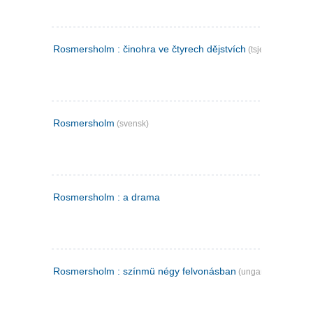
Rosmersholm : činohra ve čtyrech dějstvích
(tsjekkisk)
Rosmersholm
(svensk)
Rosmersholm : a drama
Rosmersholm : színmü négy felvonásban
(ungarsk)