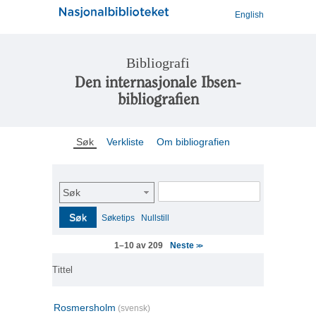
English
Bibliografi
Den internasjonale Ibsen-
bibliografien
Søk
Verkliste
Om bibliografien
Søk
Søk
Søketips
Nullstill
Neste
1–10 av 209
>>
Tittel
Rosmersholm
(svensk)