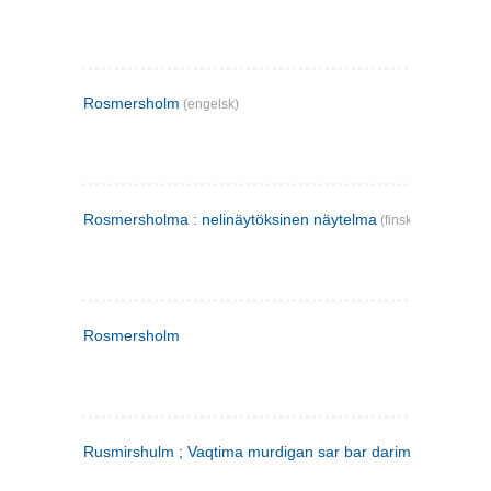
Rosmersholm
(engelsk)
Rosmersholma : nelinäytöksinen näytelma
(finsk)
Rosmersholm
Rusmirshulm ; Vaqtima murdigan sar bar darim
(farsi)