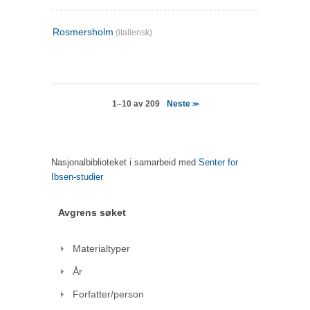
Rosmersholm
(italiensk)
Neste
1–10 av 209
>>
Nasjonalbiblioteket i samarbeid med
Senter for
Ibsen-studier
Avgrens søket
Materialtyper
År
Forfatter/person