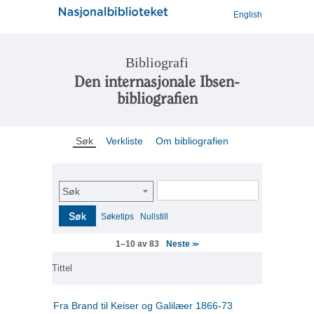
English
Bibliografi
Den internasjonale Ibsen-
bibliografien
Søk
Verkliste
Om bibliografien
Søk
Søk
Søketips
Nullstill
Neste
1–10 av 83
>>
Tittel
Fra Brand til Keiser og Galilæer 1866-73