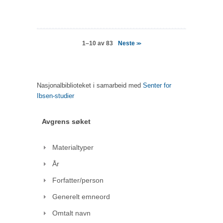
Neste
1–10 av 83
>>
Nasjonalbiblioteket i samarbeid med
Senter for
Ibsen-studier
Avgrens søket
Materialtyper
År
Forfatter/person
Generelt emneord
Omtalt navn