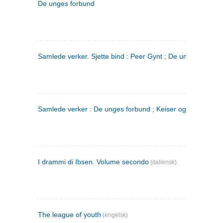
De unges forbund
Samlede verker. Sjette bind : Peer Gynt ; De unges Forbu
Samlede verker : De unges forbund ; Keiser og Galilæer. 3
I drammi di Ibsen. Volume secondo
(italiensk)
The league of youth
(engelsk)