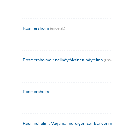
Rosmersholm
(engelsk)
Rosmersholma : nelinäytöksinen näytelma
(finsk)
Rosmersholm
Rusmirshulm ; Vaqtima murdigan sar bar darim
(farsi)