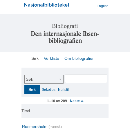
English
Bibliografi
Den internasjonale Ibsen-
bibliografien
Søk
Verkliste
Om bibliografien
Søk
Søk
Søketips
Nullstill
Neste
1–10 av 209
>>
Tittel
Rosmersholm
(svensk)