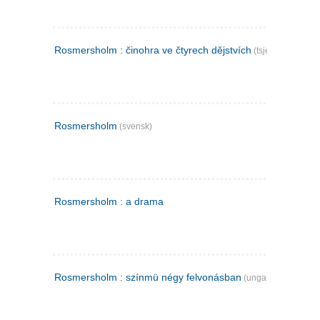
Rosmersholm : činohra ve čtyrech dějstvích
(tsjekkisk)
Rosmersholm
(svensk)
Rosmersholm : a drama
Rosmersholm : színmü négy felvonásban
(ungarsk)