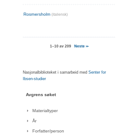
Rosmersholm
(italiensk)
Neste
1–10 av 209
>>
Nasjonalbiblioteket i samarbeid med
Senter for
Ibsen-studier
Avgrens søket
Materialtyper
År
Forfatter/person