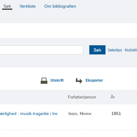
Søk
Verkliste
Om bibliografien
Søk
Søketips
Nullstill
Utskrift
Eksporter
Forfatter/person
År
ærlighed : musik-tragedie i tre
1851
Ibsen, Henrik