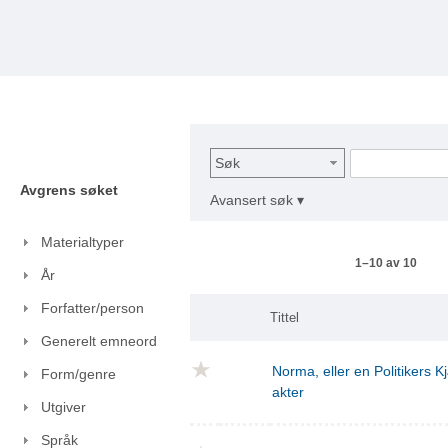
Søk
Avgrens søket
Avansert søk ▾
Materialtyper
1–10 av 10
År
Forfatter/person
Tittel
Generelt emneord
Norma, eller en Politikers Kj
Form/genre
akter
Utgiver
Språk