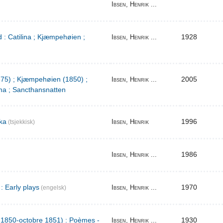
Ibsen, Henrik ...
 : Catilina ; Kjæmpehøien ;
1928
Ibsen, Henrik ...
1875) ; Kjæmpehøien (1850) ;
2005
Ibsen, Henrik ...
a ; Sancthansnatten
ka
1996
Ibsen, Henrik
(tsjekkisk)
1986
Ibsen, Henrik ...
: Early plays
1970
Ibsen, Henrik ...
(engelsk)
l 1850-octobre 1851) : Poèmes -
1930
Ibsen, Henrik ...