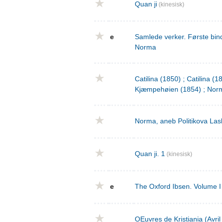
Quan ji
(kinesisk)
e
Samlede verker. Første bind
Norma
Catilina (1850) ; Catilina (
Kjæmpehøien (1854) ; Norm
Norma, aneb Politikova Las
Quan ji. 1
(kinesisk)
e
The Oxford Ibsen. Volume I 
OEuvres de Kristiania (Avri