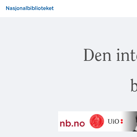
Den int
b