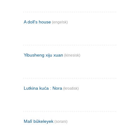
A doll's house
(engelsk)
Yibusheng xiju xuan
(kinesisk)
Lutkina kuća : Nora
(kroatisk)
Malî bûkeleyek
(sorani)