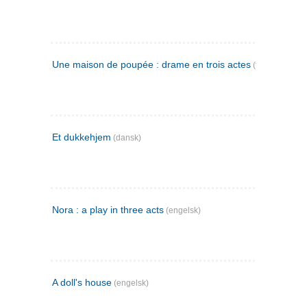
Une maison de poupée : drame en trois actes
(fransk)
Et dukkehjem
(dansk)
Nora : a play in three acts
(engelsk)
A doll's house
(engelsk)