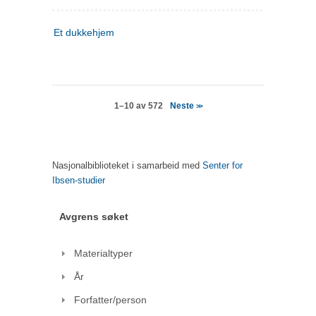
Et dukkehjem
Neste
1–10 av 572
>>
Nasjonalbiblioteket i samarbeid med
Senter for
Ibsen-studier
Avgrens søket
Materialtyper
År
Forfatter/person