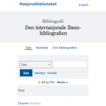
English
Bibliografi
Den internasjonale Ibsen-
bibliografien
Søk
Verkliste
Om bibliografien
Søk
Søk
Søketips
Nullstill
Neste
1–10 av 572
>>
Tittel
Drame
(kroatisk)