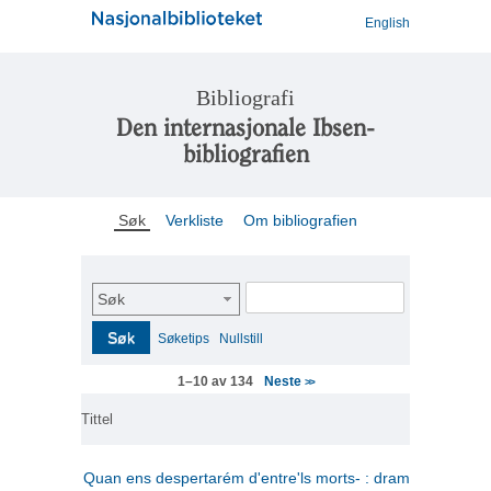
English
Bibliografi
Den internasjonale Ibsen-
bibliografien
Søk
Verkliste
Om bibliografien
Søk
Søk
Søketips
Nullstill
Neste
1–10 av 134
>>
Tittel
Quan ens despertarém d'entre'ls morts- : drama en tres