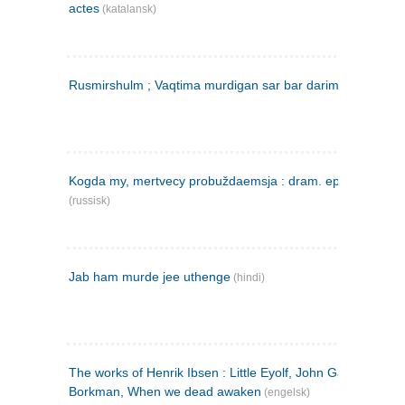
actes
(katalansk)
Rusmirshulm ; Vaqtima murdigan sar bar darim
(farsi)
Kogda my, mertvecy probuždaemsja : dram. epilog v 3 d
(russisk)
Jab ham murde jee uthenge
(hindi)
The works of Henrik Ibsen : Little Eyolf, John Gabriel
Borkman, When we dead awaken
(engelsk)