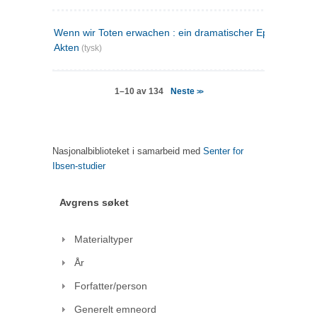
Wenn wir Toten erwachen : ein dramatischer Epilog in drei
Akten
(tysk)
Neste
1–10 av 134
>>
Nasjonalbiblioteket i samarbeid med
Senter for
Ibsen-studier
Avgrens søket
Materialtyper
År
Forfatter/person
Generelt emneord