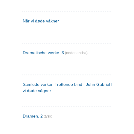
Når vi døde våkner
Dramatische werke. 3
(nederlandsk)
Samlede verker. Trettende bind : John Gabriel Borkman ; 
vi døde vågner
Dramen. 2
(tysk)