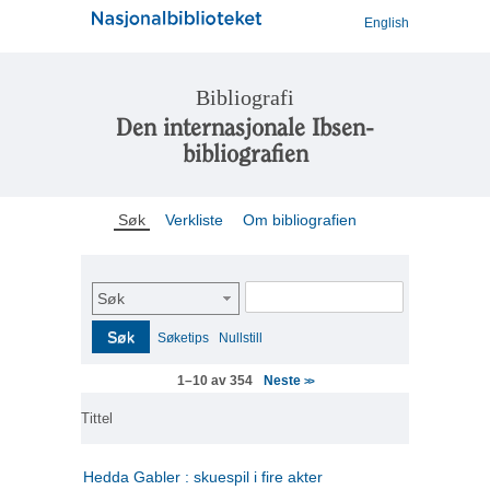
English
Bibliografi
Den internasjonale Ibsen-
bibliografien
Søk
Verkliste
Om bibliografien
Søk
Søk
Søketips
Nullstill
Neste
1–10 av 354
>>
Tittel
Hedda Gabler : skuespil i fire akter