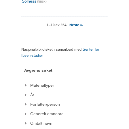
Solness
(finsk)
Neste
1–10 av 354
>>
Nasjonalbiblioteket i samarbeid med
Senter for
Ibsen-studier
Avgrens søket
Materialtyper
År
Forfatter/person
Generelt emneord
Omtalt navn