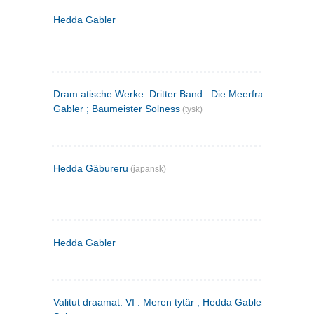
Hedda Gabler
Dram atische Werke. Dritter Band : Die Meerfrau ; Hedda
Gabler ; Baumeister Solness
(tysk)
Hedda Gâbureru
(japansk)
Hedda Gabler
Valitut draamat. VI : Meren tytär ; Hedda Gabler ; Rakentaj