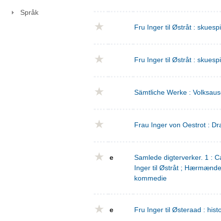
Språk
Fru Inger til Østråt : skuesp
Fru Inger til Østråt : skuesp
Sämtliche Werke : Volksaus
Frau Inger von Oestrot : Dr
e
Samlede digterverker. 1 : Ca
Inger til Østråt ; Hærmænd
kommedie
e
Fru Inger til Østeraad : his