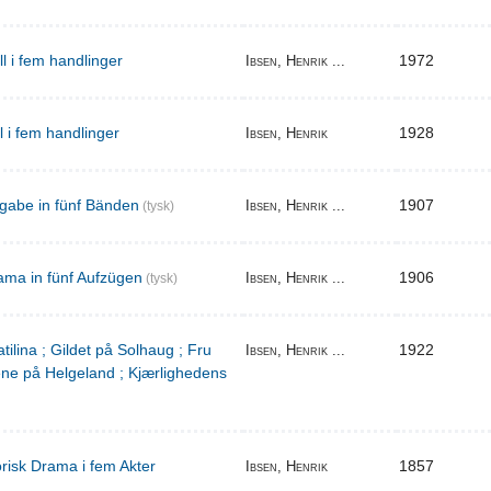
ill i fem handlinger
1972
Ibsen, Henrik ...
il i fem handlinger
1928
Ibsen, Henrik
gabe in fünf Bänden
1907
Ibsen, Henrik ...
(tysk)
ama in fünf Aufzügen
1906
Ibsen, Henrik ...
(tysk)
tilina ; Gildet på Solhaug ; Fru
1922
Ibsen, Henrik ...
ene på Helgeland ; Kjærlighedens
torisk Drama i fem Akter
1857
Ibsen, Henrik