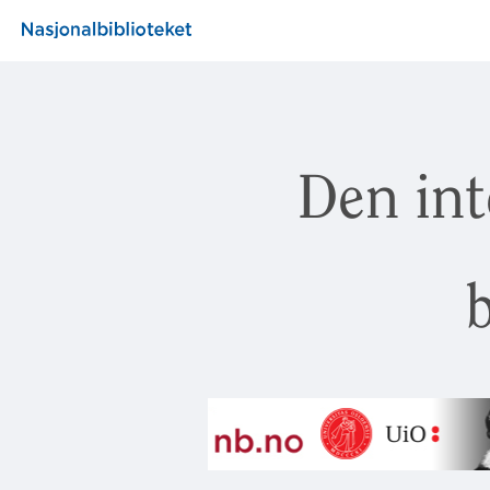
Den int
b