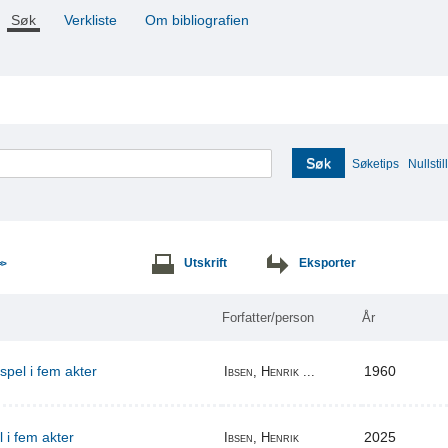
Søk
Verkliste
Om bibliografien
Søk
Søketips
Nullstill
Utskrift
Eksporter
>>
Forfatter/person
År
espel i fem akter
1960
Ibsen, Henrik ...
l i fem akter
2025
Ibsen, Henrik