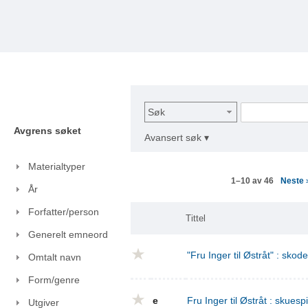
Søk
Avgrens søket
Avansert søk ▾
Materialtyper
Neste
1–10 av 46
År
Forfatter/person
Tittel
Generelt emneord
"Fru Inger til Østråt" : skod
Omtalt navn
Form/genre
e
Fru Inger til Østråt : skuespi
Utgiver