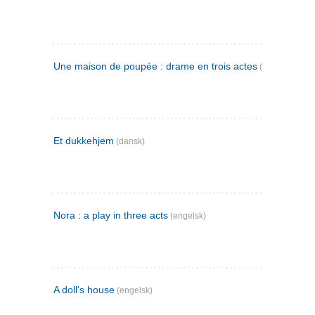
Une maison de poupée : drame en trois actes
(fransk)
Et dukkehjem
(dansk)
Nora : a play in three acts
(engelsk)
A doll's house
(engelsk)