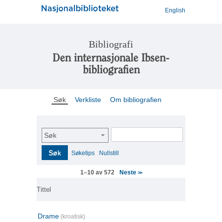
English
Bibliografi
Den internasjonale Ibsen-
bibliografien
Søk
Verkliste
Om bibliografien
Søk
Søk
Søketips
Nullstill
Neste
1–10 av 572
>>
Tittel
Drame
(kroatisk)