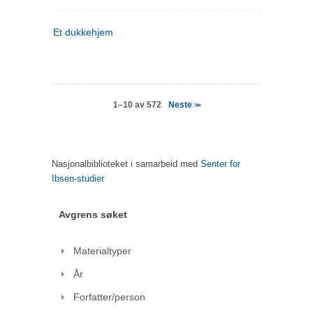
Et dukkehjem
Neste
1–10 av 572
>>
Nasjonalbiblioteket i samarbeid med
Senter for
Ibsen-studier
Avgrens søket
Materialtyper
År
Forfatter/person