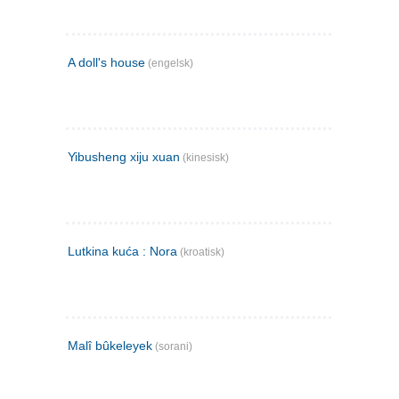
A doll's house
(engelsk)
Yibusheng xiju xuan
(kinesisk)
Lutkina kuća : Nora
(kroatisk)
Malî bûkeleyek
(sorani)