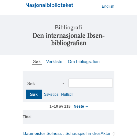
English
Bibliografi
Den internasjonale Ibsen-
bibliografien
Søk
Verkliste
Om bibliografien
Søk
Søk
Søketips
Nullstill
Neste
1–10 av 218
>>
Tittel
Baumeister Solness : Schauspiel in drei Akten
(tysk)