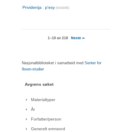
Prividenija : p'esy
(russisk)
Neste
1–10 av 218
>>
Nasjonalbiblioteket i samarbeid med
Senter for
Ibsen-studier
Avgrens søket
Materialtyper
År
Forfatter/person
Generelt emneord