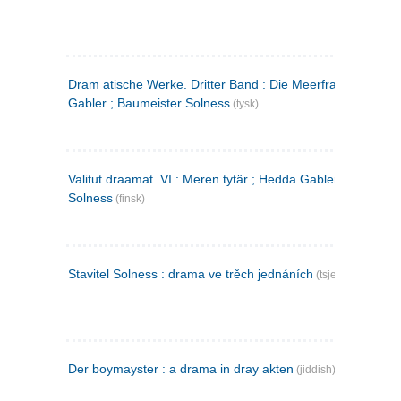
Dram atische Werke. Dritter Band : Die Meerfrau ; Hedda
Gabler ; Baumeister Solness
(tysk)
Valitut draamat. VI : Meren tytär ; Hedda Gabler ; Rakentaj
Solness
(finsk)
Stavitel Solness : drama ve trěch jednáních
(tsjekkisk)
Der boymayster : a drama in dray akten
(jiddish)