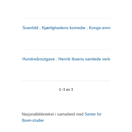
Svanhild ; Kjærlighedens komedie ; Kongs-emnerne
Hundreårsutgave : Henrik Ibsens samlede verker. 4
1–3 av 3
Nasjonalbiblioteket i samarbeid med
Senter for
Ibsen-studier