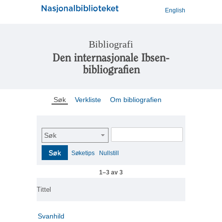
English
Bibliografi
Den internasjonale Ibsen-
bibliografien
Søk
Verkliste
Om bibliografien
Søk
Søk
Søketips
Nullstill
1–3 av 3
Tittel
Svanhild