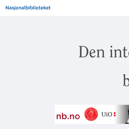
Den int
b