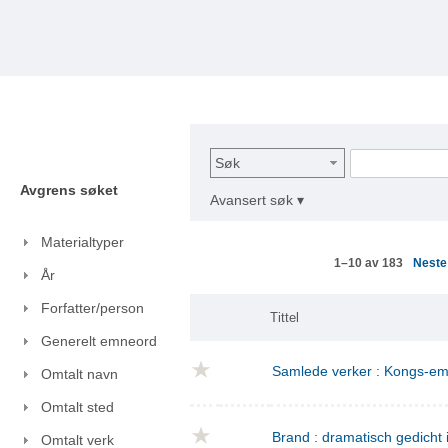
Søk
Avgrens søket
Avansert søk ▾
Materialtyper
Nest
1–10 av 183
År
Forfatter/person
Tittel
Generelt emneord
Samlede verker : Kongs-emn
Omtalt navn
Omtalt sted
Brand : dramatisch gedicht i
Omtalt verk