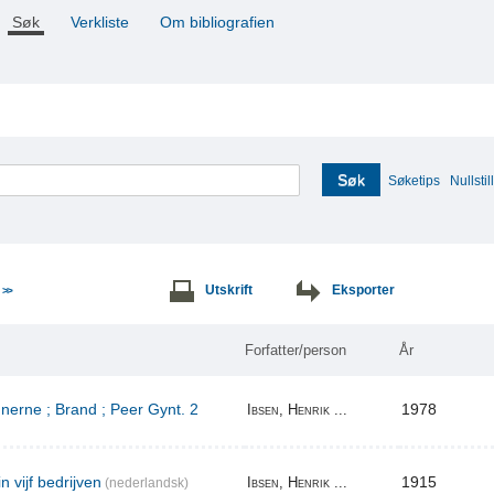
Søk
Verkliste
Om bibliografien
Søk
Søketips
Nullstill
e
Utskrift
Eksporter
>>
Forfatter/person
År
erne ; Brand ; Peer Gynt. 2
1978
Ibsen, Henrik ...
n vijf bedrijven
1915
Ibsen, Henrik ...
(nederlandsk)