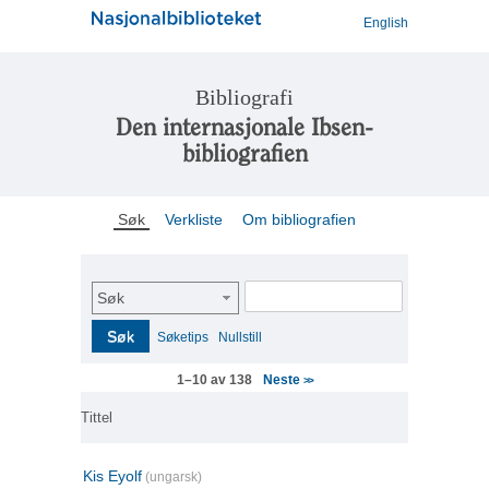
English
Bibliografi
Den internasjonale Ibsen-
bibliografien
Søk
Verkliste
Om bibliografien
Søk
Søk
Søketips
Nullstill
Neste
1–10 av 138
>>
Tittel
Kis Eyolf
(ungarsk)