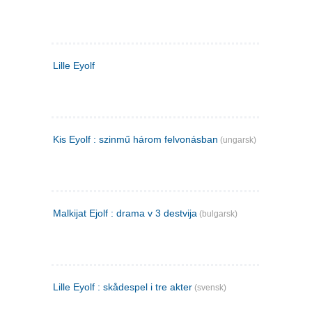
Lille Eyolf
Kis Eyolf : szinmű három felvonásban
(ungarsk)
Malkijat Ejolf : drama v 3 destvija
(bulgarsk)
Lille Eyolf : skådespel i tre akter
(svensk)