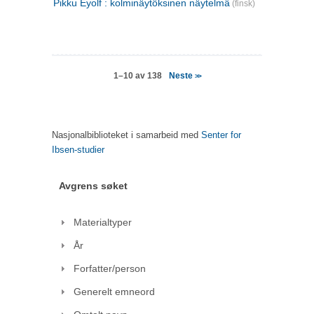
Pikku Eyolf : kolminäytöksinen näytelmä
(finsk)
Neste
1–10 av 138
>>
Nasjonalbiblioteket i samarbeid med
Senter for
Ibsen-studier
Avgrens søket
Materialtyper
År
Forfatter/person
Generelt emneord