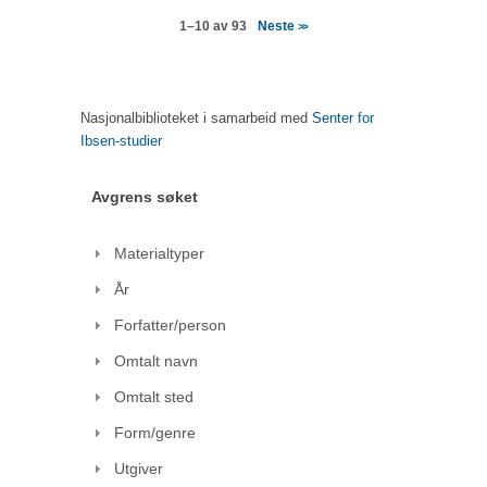
Neste
1–10 av 93
>>
Nasjonalbiblioteket i samarbeid med
Senter for
Ibsen-studier
Avgrens søket
Materialtyper
År
Forfatter/person
Omtalt navn
Omtalt sted
Form/genre
Utgiver