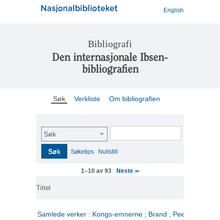
English
Bibliografi
Den internasjonale Ibsen-
bibliografien
Søk
Verkliste
Om bibliografien
Søk
Søk
Søketips
Nullstill
Neste
1–10 av 93
>>
Tittel
Samlede verker : Kongs-emnerne ; Brand ; Peer Gynt. 2