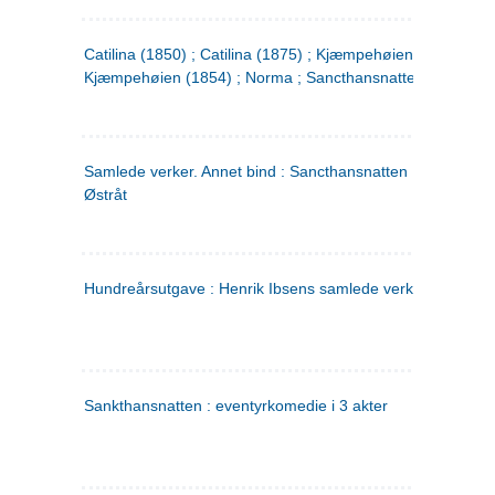
Catilina (1850) ; Catilina (1875) ; Kjæmpehøien (1850) ;
Kjæmpehøien (1854) ; Norma ; Sancthansnatten
Samlede verker. Annet bind : Sancthansnatten ; Fru Inger ti
Østråt
Hundreårsutgave : Henrik Ibsens samlede verker. 2
Sankthansnatten : eventyrkomedie i 3 akter