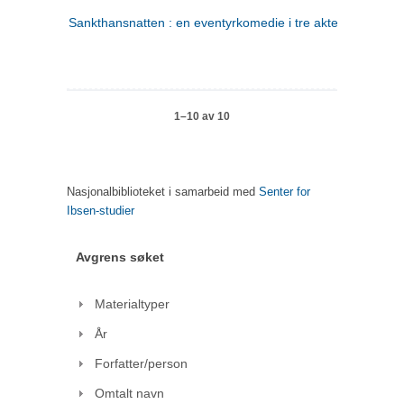
Sankthansnatten : en eventyrkomedie i tre akter
1–10 av 10
Nasjonalbiblioteket i samarbeid med
Senter for
Ibsen-studier
Avgrens søket
Materialtyper
År
Forfatter/person
Omtalt navn