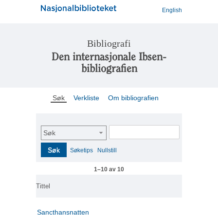
English
Bibliografi
Den internasjonale Ibsen-
bibliografien
Søk
Verkliste
Om bibliografien
Søk
Søk
Søketips
Nullstill
1–10 av 10
Tittel
Sancthansnatten