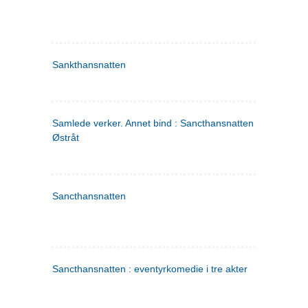
Sankthansnatten
Samlede verker. Annet bind : Sancthansnatten ; Fru Inger ti
Østråt
Sancthansnatten
Sancthansnatten : eventyrkomedie i tre akter