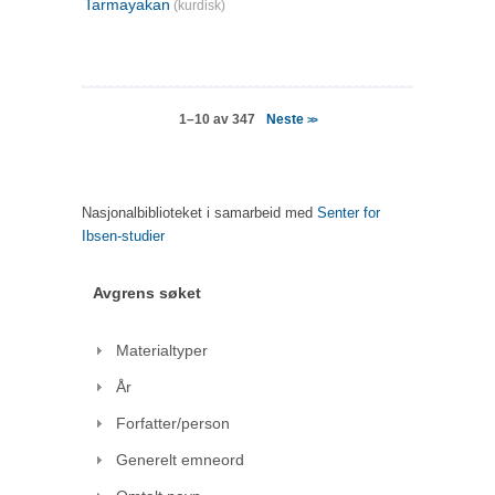
Tarmayakan
(kurdisk)
Neste
1–10 av 347
>>
Nasjonalbiblioteket i samarbeid med
Senter for
Ibsen-studier
Avgrens søket
Materialtyper
År
Forfatter/person
Generelt emneord