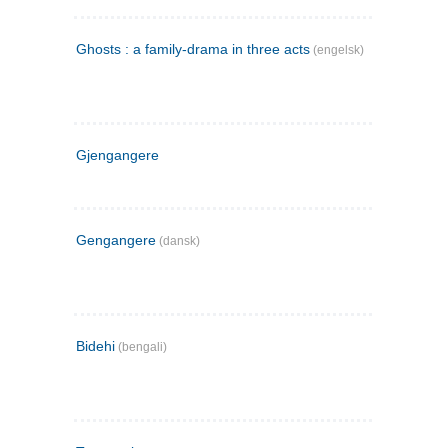
Ghosts : a family-drama in three acts
(engelsk)
Gjengangere
Gengangere
(dansk)
Bidehi
(bengali)