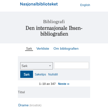
English
Bibliografi
Den internasjonale Ibsen-
bibliografien
Søk
Verkliste
Om bibliografien
Søk
Søk
Søketips
Nullstill
Neste
1–10 av 347
>>
Tittel
Drame
(kroatisk)