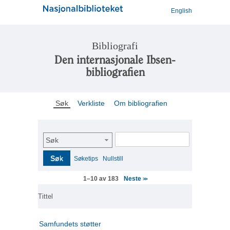
English
Bibliografi
Den internasjonale Ibsen-
bibliografien
Søk
Verkliste
Om bibliografien
Søk
Søk
Søketips
Nullstill
Neste
1–10 av 183
>>
Tittel
Samfundets støtter