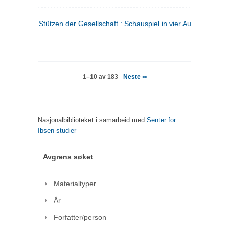
Stützen der Gesellschaft : Schauspiel in vier Aufzügen
(tysk
Neste
1–10 av 183
>>
Nasjonalbiblioteket i samarbeid med
Senter for
Ibsen-studier
Avgrens søket
Materialtyper
År
Forfatter/person