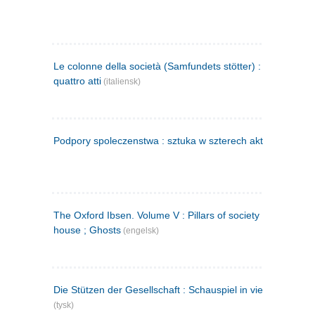
Le colonne della società (Samfundets stötter) : commedia 
quattro atti
(italiensk)
Podpory spoleczenstwa : sztuka w szterech aktach
(polsk)
The Oxford Ibsen. Volume V : Pillars of society ; A doll's
house ; Ghosts
(engelsk)
Die Stützen der Gesellschaft : Schauspiel in vier Aufzügen
(tysk)