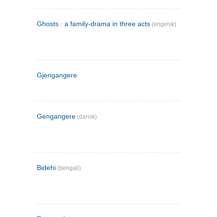
Ghosts : a family-drama in three acts
(engelsk)
Gjengangere
Gengangere
(dansk)
Bidehi
(bengali)