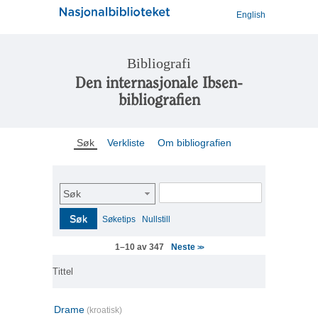
English
Bibliografi
Den internasjonale Ibsen-
bibliografien
Søk
Verkliste
Om bibliografien
Søk
Søk
Søketips
Nullstill
Neste
1–10 av 347
>>
Tittel
Drame
(kroatisk)