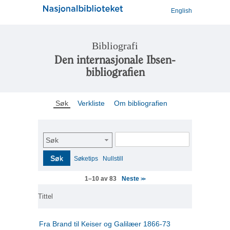
English
Bibliografi
Den internasjonale Ibsen-
bibliografien
Søk
Verkliste
Om bibliografien
Søk
Søk
Søketips
Nullstill
Neste
1–10 av 83
>>
Tittel
Fra Brand til Keiser og Galilæer 1866-73