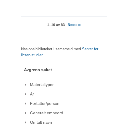
Neste
1–10 av 83
>>
Nasjonalbiblioteket i samarbeid med
Senter for
Ibsen-studier
Avgrens søket
Materialtyper
År
Forfatter/person
Generelt emneord
Omtalt navn