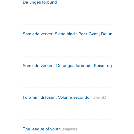
De unges forbund
Samlede verker. Sjette bind : Peer Gynt ; De unges Forbu
Samlede verker : De unges forbund ; Keiser og Galilæer. 3
I drammi di Ibsen. Volume secondo
(italiensk)
The league of youth
(engelsk)