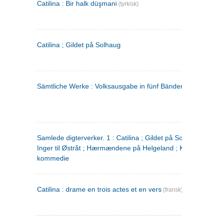
Catilina : Bir halk düşmani
(tyrkisk)
Catilina ; Gildet på Solhaug
Sämtliche Werke : Volksausgabe in fünf Bänden
(tysk)
Samlede digterverker. 1 : Catilina ; Gildet på Solhaug ; Fru
Inger til Østråt ; Hærmændene på Helgeland ; Kjærlighede
kommedie
Catilina : drame en trois actes et en vers
(fransk)