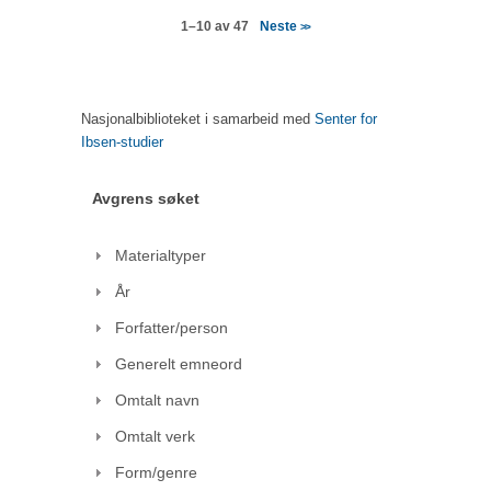
Neste
1–10 av 47
>>
Nasjonalbiblioteket i samarbeid med
Senter for
Ibsen-studier
Avgrens søket
Materialtyper
År
Forfatter/person
Generelt emneord
Omtalt navn
Omtalt verk
Form/genre