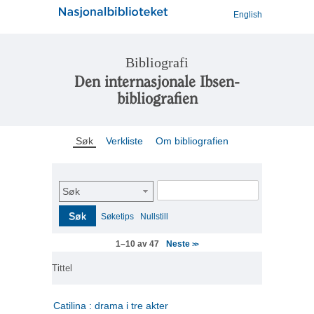
English
Bibliografi
Den internasjonale Ibsen-
bibliografien
Søk
Verkliste
Om bibliografien
Søk
Søk
Søketips
Nullstill
Neste
1–10 av 47
>>
Tittel
Catilina : drama i tre akter