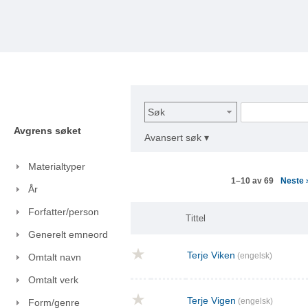
Søk
Avgrens søket
Avansert søk ▾
Materialtyper
Neste
1–10 av 69
År
Forfatter/person
Tittel
Generelt emneord
Terje Viken
(engelsk)
Omtalt navn
Omtalt verk
Terje Vigen
(engelsk)
Form/genre