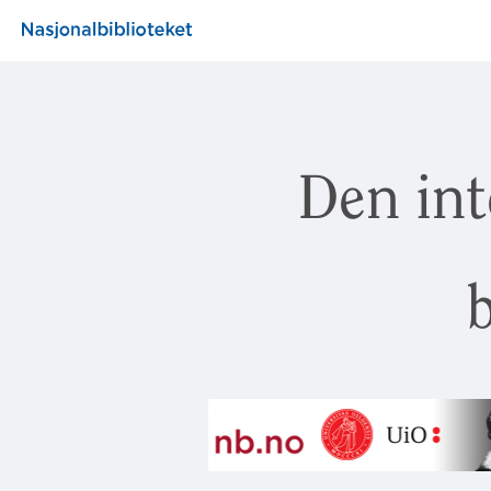
Den int
b