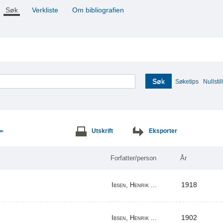
Søk
Verkliste
Om bibliografien
Søk
Søketips
Nullstill
Utskrift
Eksporter
>>
Forfatter/person
År
1918
Ibsen, Henrik ...
1902
Ibsen, Henrik ...