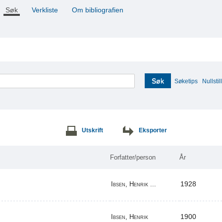
Søk
Verkliste
Om bibliografien
Søk
Søketips
Nullstill
Utskrift
Eksporter
Forfatter/person
År
1928
Ibsen, Henrik ...
1900
Ibsen, Henrik