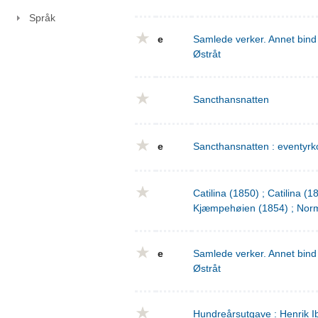
Språk
e
Samlede verker. Annet bind 
Østråt
Sancthansnatten
e
Sancthansnatten : eventyrko
Catilina (1850) ; Catilina (
Kjæmpehøien (1854) ; Norm
e
Samlede verker. Annet bind 
Østråt
Hundreårsutgave : Henrik I