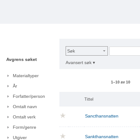
Søk
Avgrens søket
Avansert søk ▾
Materialtyper
1–10 av 10
År
Forfatter/person
Tittel
Omtalt navn
Sancthansnatten
Omtalt verk
Form/genre
Sankthansnatten
Utgiver