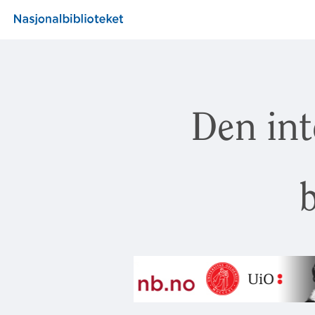
Den int
b