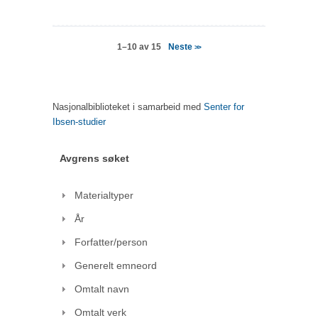
Neste
1–10 av 15
>>
Nasjonalbiblioteket i samarbeid med
Senter for
Ibsen-studier
Avgrens søket
Materialtyper
År
Forfatter/person
Generelt emneord
Omtalt navn
Omtalt verk