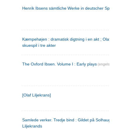
Henrik Ibsens sämtliche Werke in deutscher Sprache. 2
(ty
Kæmpehøjen : dramatisk digtning i en akt ; Olaf Liljekrans 
skuespil i tre akter
The Oxford Ibsen. Volume I : Early plays
(engelsk)
[Olaf Liljekrans]
Samlede verker. Tredje bind : Gildet på Solhaug ; Olaf
Liljekrands