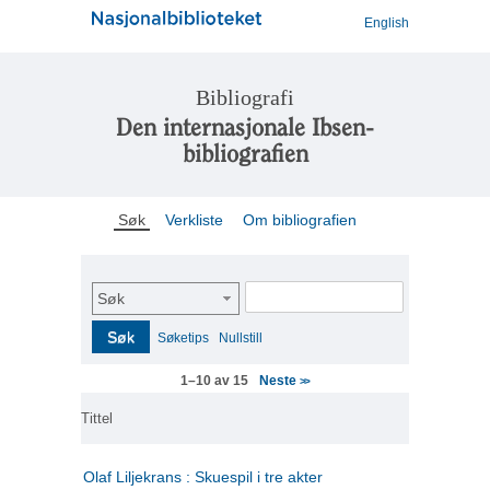
English
Bibliografi
Den internasjonale Ibsen-
bibliografien
Søk
Verkliste
Om bibliografien
Søk
Søk
Søketips
Nullstill
Neste
1–10 av 15
>>
Tittel
Olaf Liljekrans : Skuespil i tre akter