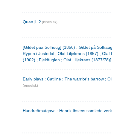
Quan ji. 2
(kinesisk)
[Gildet paa Solhoug] (1856) ; Gildet på Solhaug (1883) ;
Rypen i Justedal ; Olaf Liljekrans (1857) ; Olaf Liljekrans
(1902) ; Fjeldfuglen ; Olaf Liljekrans (1877/78)]
Early plays : Catiline ; The warrior's barrow ; Olaf Liljekran
(engelsk)
Hundreårsutgave : Henrik Ibsens samlede verker. 3