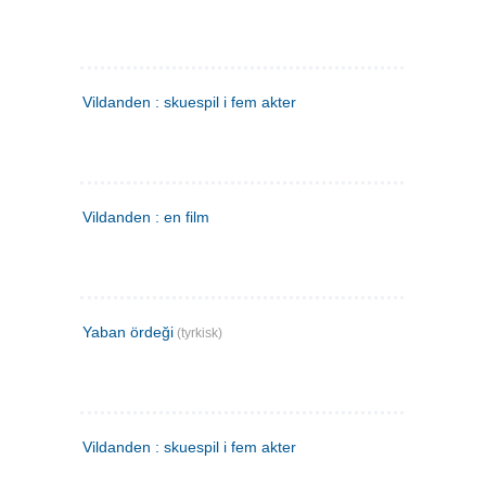
Vildanden : skuespil i fem akter
Vildanden : en film
Yaban ördeği
(tyrkisk)
Vildanden : skuespil i fem akter