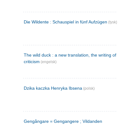
Die Wildente : Schauspiel in fünf Aufzügen
(tysk)
The wild duck : a new translation, the writing of the play,
criticism
(engelsk)
Dzika kaczka Henryka Ibsena
(polsk)
Gengångare = Gengangere ; Vildanden