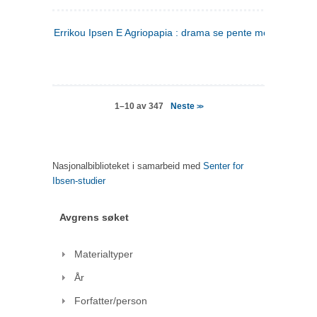
Errikou Ipsen E Agriopapia : drama se pente mere
(gresk)
Neste
1–10 av 347
>>
Nasjonalbiblioteket i samarbeid med
Senter for
Ibsen-studier
Avgrens søket
Materialtyper
År
Forfatter/person