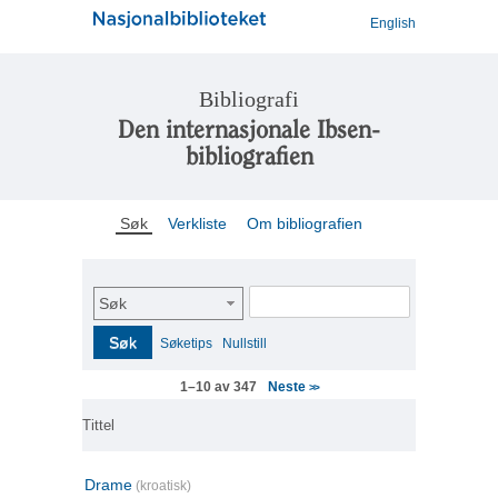
English
Bibliografi
Den internasjonale Ibsen-
bibliografien
Søk
Verkliste
Om bibliografien
Søk
Søk
Søketips
Nullstill
Neste
1–10 av 347
>>
Tittel
Drame
(kroatisk)