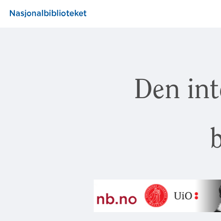
Den int
b