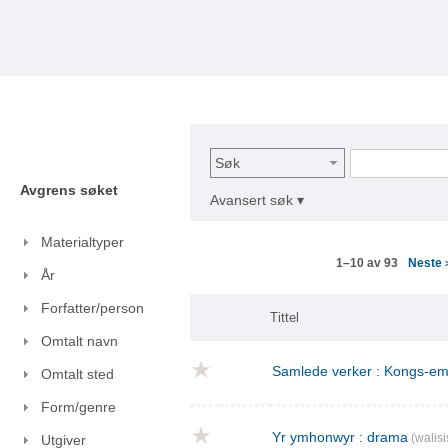
Søk
Avgrens søket
Avansert søk ▾
Materialtyper
Neste
1–10 av 93
År
Forfatter/person
Tittel
Omtalt navn
Samlede verker : Kongs-emn
Omtalt sted
Form/genre
Yr ymhonwyr : drama
(walisi
Utgiver