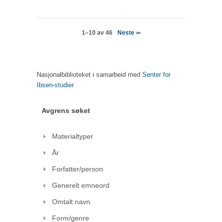
Neste
1–10 av 46
>>
Nasjonalbiblioteket i samarbeid med
Senter for
Ibsen-studier
Avgrens søket
Materialtyper
År
Forfatter/person
Generelt emneord
Omtalt navn
Form/genre