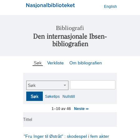
English
Bibliografi
Den internasjonale Ibsen-
bibliografien
Søk
Verkliste
Om bibliografien
Søk
Søk
Søketips
Nullstill
Neste
1–10 av 46
>>
Tittel
"Fru Inger til Østråt" : skodespel i fem akter