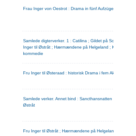
Frau Inger von Oestrot : Drama in fünf Aufzügen
(tysk)
Samlede digterverker. 1 : Catilina ; Gildet på Solhaug ; Fru
Inger til Østråt ; Hærmændene på Helgeland ; Kjærlighede
kommedie
Fru Inger til Østeraad : historisk Drama i fem Akter
Samlede verker. Annet bind : Sancthansnatten ; Fru Inger ti
Østråt
Fru Inger til Østråt ; Hærmændene på Helgeland